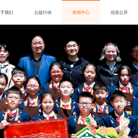
关于我们
公益行动
新闻中心
信息公开