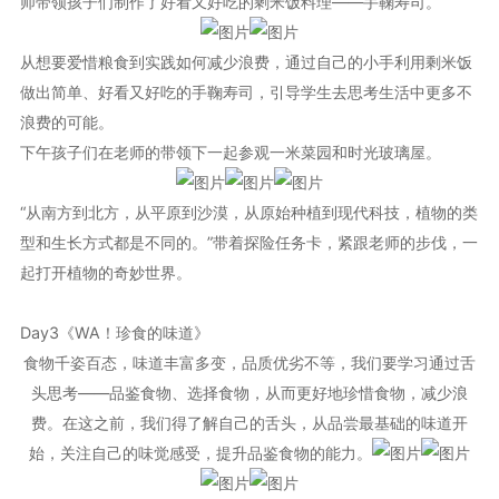
师带领孩子们制作了好看又好吃的剩米饭料理——手鞠寿司。
从想要爱惜粮食到实践如何减少浪费，通过自己的小手利用剩米饭
做出简单、好看又好吃的手鞠寿司，引导学生去思考生活中更多不
浪费的可能。
下午孩子们在老师的带领下一起参观一米菜园和时光玻璃屋。
“从南方到北方，从平原到沙漠，从原始种植到现代科技，植物的类
型和生长方式都是不同的。”带着探险任务卡，紧跟老师的步伐，一
起打开植物的奇妙世界。
Day3《WA！珍食的味道》
食物千姿百态，味道丰富多变，品质优劣不等，我们要学习通过舌
头思考——品鉴食物、选择食物，从而更好地珍惜食物，减少浪
费。在这之前，我们得了解自己的舌头，从品尝最基础的味道开
始，关注自己的味觉感受，提升品鉴食物的能力。