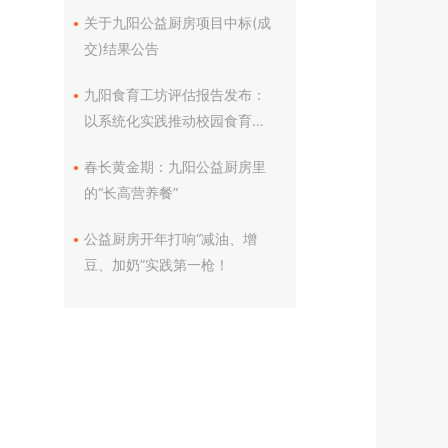
流会在杭州西湖举行
关于九阳公益厨房项目中标(成
交)结果公告
九阳食育工坊评估报告发布：
以系统化实践推动校园食育迈
向高质量发展
春长黄金期：九阳公益厨房里
的“长高营养餐”
公益厨房开年打响“减油、增
豆、加奶”实践第一枪！