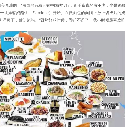
食地图：“法国的面积只有中国的1/17，但美食真的有不少，光是奶酪
块洋葱奶酪饼（Flamiche）开始。在做面包的面团上放上切成片的奶
和洋葱丁，放进烤箱。“饼烤好的时候，香得不得了，我小时候最喜欢吃