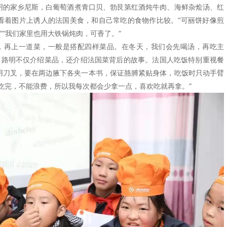
的家乡尼斯，白葡萄酒煮青口贝、勃艮第红酒炖牛肉、海鲜杂烩汤、红
看着图片上诱人的法国美食，和自己常吃的食物作比较。“可丽饼好像煎
”“我们家里也用大铁锅炖肉，可香了。”
再上一道菜，一般是搭配四样菜品。在冬天，我们会先喝汤，再吃主
” 路明不仅介绍菜品，还介绍法国菜背后的故事。法国人吃饭特别重视餐
用刀叉，要在两边腋下各夹一本书，保证胳膊紧贴身体，吃饭时只动手臂
吃完，不能浪费，所以我每次都会少拿一点，喜欢吃就再拿。”