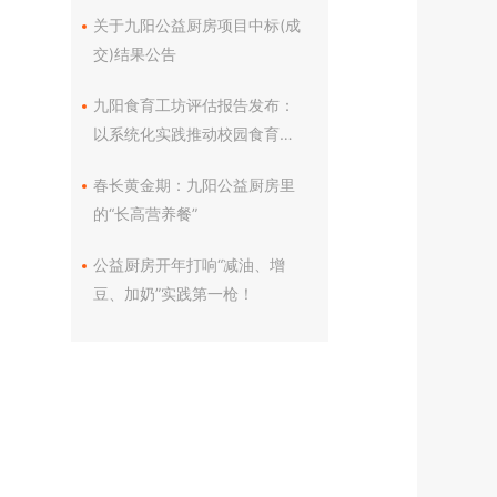
流会在杭州西湖举行
关于九阳公益厨房项目中标(成
交)结果公告
九阳食育工坊评估报告发布：
以系统化实践推动校园食育迈
向高质量发展
春长黄金期：九阳公益厨房里
的“长高营养餐”
公益厨房开年打响“减油、增
豆、加奶”实践第一枪！