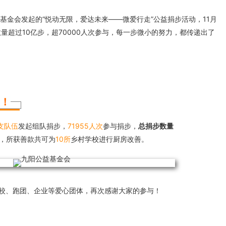
基金会发起的“悦动无限，爱达未来——微爱行走”公益捐步活动，11月
量超过10亿步，超70000人次参与，每一步微小的努力，都传递出了
功！
7支队伍
发起组队捐步，
71955人次
参与捐步，
总捐步数量
，所获善款共可为
10所
乡村学校进行厨房改善。
校、跑团、企业等爱心团体，再次感谢大家的参与！