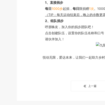
1、直接捐步
每日
1000步
起捐，
每日
限捐赠
1次
。10
（TIP：每天运动结束后，晚上的步数更
2、组队捐步
呼朋唤友，加入你的捐步团队吧！
点击创建队伍，设置你的队伍名称和口号
请伙伴加入！
悦动无限，爱达未来，让我们一起助力乡村
上一篇