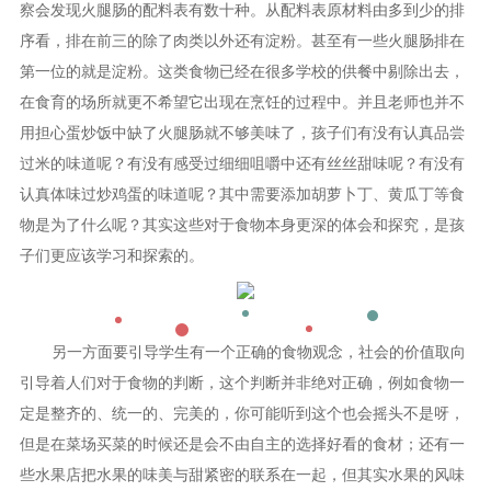
察会发现火腿肠的配料表有数十种。从配料表原材料由多到少的排
序看，排在前三的除了肉类以外还有淀粉。甚至有一些火腿肠排在
第一位的就是淀粉。这类食物已经在很多学校的供餐中剔除出去，
在食育的场所就更不希望它出现在烹饪的过程中。并且老师也并不
用担心蛋炒饭中缺了火腿肠就不够美味了，孩子们有没有认真品尝
过米的味道呢？有没有感受过细细咀嚼中还有丝丝甜味呢？有没有
认真体味过炒鸡蛋的味道呢？其中需要添加胡萝卜丁、黄瓜丁等食
物是为了什么呢？其实这些对于食物本身更深的体会和探究，是孩
子们更应该学习和探索的。
另一方面要引导学生有一个正确的食物观念，社会的价值取向
引导着人们对于食物的判断，这个判断并非绝对正确，例如食物一
定是整齐的、统一的、完美的，你可能听到这个也会摇头不是呀，
但是在菜场买菜的时候还是会不由自主的选择好看的食材；还有一
些水果店把水果的味美与甜紧密的联系在一起，但其实水果的风味