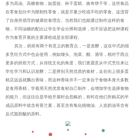
多为高油、高糖食物，如蛋挞、杯子蛋糕、曲奇饼干等，这些食品
在零食划分中为限制性零食，就是尽量少吃或不吃的零食。这违背
了自身所倡导的健康饮食理念。当然我们也能通过制作这样的食
物，不同油糖的配比让学生学会分辨和选择，但不应该把这种课程
作为食育开展的主要课程或是全部课程。
其次，烘焙有两个有意义的教育点，一是发酵，这在中式的很
多烹饪方式中也会使用，例如馒头、泡菜、醋、酒等，相对于西点
更多的烘焙方式，从传统文化的角度，我们更愿意从中式烹饪来让
学生学习和认识发酵；二是辨别天然优质的食材，走在街上很多蛋
糕店远远就飘出香味，而这种香味并不一定来自于食物本身大多数
是食用香精，学着用天然优质食材自己制作，会增加学生选择食物
的能力，但这往往是学校开展时会忽略的，有时在他们所购买的半
成品原料中就含有香兰素，甚至含有氢化植物油、人造奶油等含有
反式脂肪酸的原料。