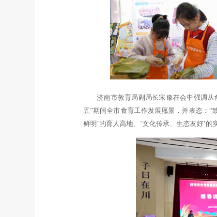
济南市教育局副局长宋豫在会中强调从
五”期间全市食育工作发展愿景，并表态：“
鲜明’的育人高地、‘文化传承、生态友好’