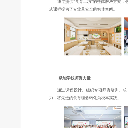
通过提供
“食育工坊”的整体解决方案
式课程提供了专业且安全的实体空间。
·赋能学校师资力量
通过课程设计、组织专项师资培训、校
力，将先进的食育理念转化为校本实践。