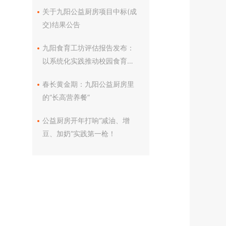
流会在杭州西湖举行
关于九阳公益厨房项目中标(成
交)结果公告
九阳食育工坊评估报告发布：
以系统化实践推动校园食育迈
向高质量发展
春长黄金期：九阳公益厨房里
的“长高营养餐”
公益厨房开年打响“减油、增
豆、加奶”实践第一枪！