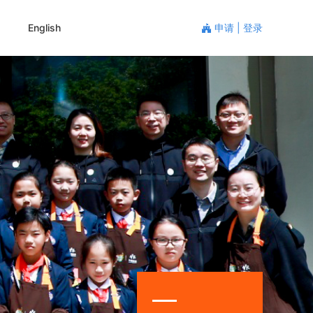
申请
|
登录
English