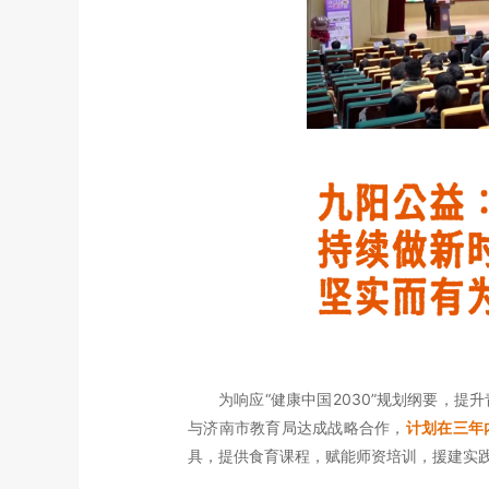
为响应“健康中国2030”规划纲要，提
与济南市教育局达成战略合作，
计划在三年
具，提供食育课程，赋能师资培训，援建实