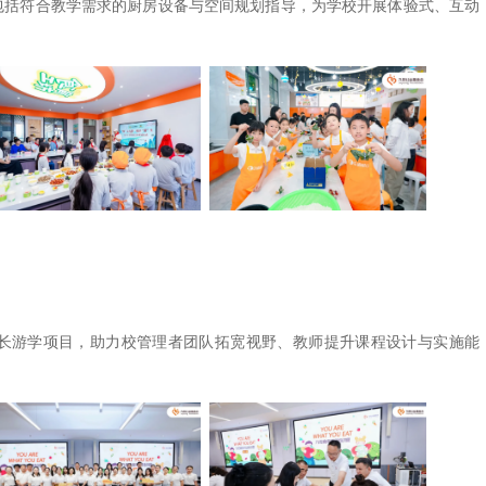
，包括符合教学需求的厨房设备与空间规划指导，为学校开展体验式、互动
长游学项目，助力校管理者团队拓宽视野、教师提升课程设计与实施能