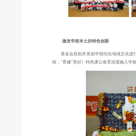
·激发学校本土的特色创新
基金会鼓励并奖励学校结合地域文化进
味，
“育健”美好》特色课让食育深度融入学