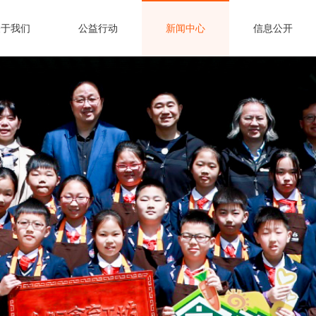
关于我们
公益行动
新闻中心
信息公开